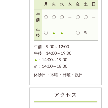
月
火
水
木
金
土
日
午
〇
〇
〇
─
〇
〇
─
前
午
〇
▲
▲
─
〇
※
─
後
午前：9:00～12:00
午後：14:00～19:30
▲
：14:00～19:00
※：14:00～18:00
休診日：木曜・日曜・祝日
アクセス