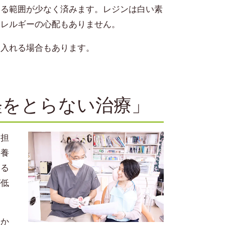
削る範囲が少なく済みます。レジンは白い素
アレルギーの心配もありません。
を入れる場合もあります。
経をとらない治療」
を担
栄養
なる
が低
。
にか