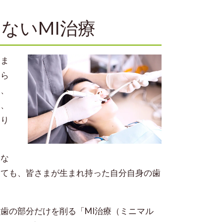
ないMI治療
りま
たら
に、
た、
なり
らな
しても、皆さまが生まれ持った自分自身の歯
歯の部分だけを削る「MI治療（ミニマル