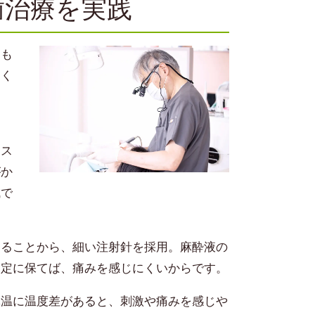
歯治療を実践
そも
なく
よ
にス
がか
減で
なることから、細い注射針を採用。麻酔液の
一定に保てば、痛みを感じにくいからです。
体温に温度差があると、刺激や痛みを感じや