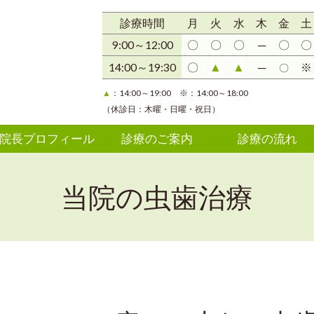
診療時間
月
火
水
木
金
土
9:00～12:00
〇
〇
〇
─
〇
〇
▲
▲
14:00～19:30
〇
─
※
〇
▲
：14:00～19:00 ※：14:00～18:00
（休診日：木曜・日曜・祝日）
院長プロフィール
診療のご案内
診療の流れ
当院の虫歯治療