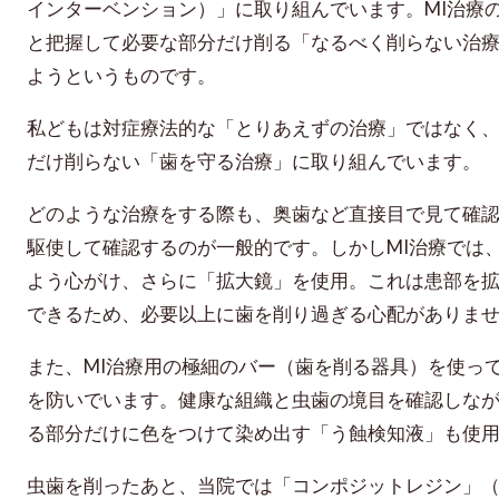
インターベンション）」に取り組んでいます。MI治療
と把握して必要な部分だけ削る「なるべく削らない治
ようというものです。
私どもは対症療法的な「とりあえずの治療」ではなく
だけ削らない「歯を守る治療」に取り組んでいます。
どのような治療をする際も、奥歯など直接目で見て確
駆使して確認するのが一般的です。しかしMI治療では
よう心がけ、さらに「拡大鏡」を使用。これは患部を
できるため、必要以上に歯を削り過ぎる心配がありま
また、MI治療用の極細のバー（歯を削る器具）を使っ
を防いでいます。健康な組織と虫歯の境目を確認しな
る部分だけに色をつけて染め出す「う蝕検知液」も使
虫歯を削ったあと、当院では「コンポジットレジン」