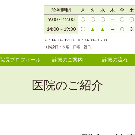
診療時間
月
火
水
木
金
土
9:00～12:00
〇
〇
〇
─
〇
〇
▲
▲
14:00～19:30
〇
─
※
〇
▲
：14:00～19:00 ※：14:00～18:00
（休診日：木曜・日曜・祝日）
院長プロフィール
診療のご案内
診療の流れ
医院のご紹介