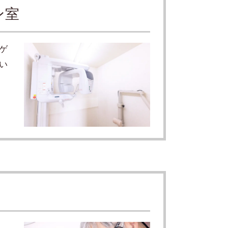
ン室
ゲ
い