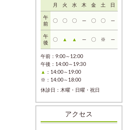
月
火
水
木
金
土
日
午
〇
〇
〇
─
〇
〇
─
前
午
〇
▲
▲
─
〇
※
─
後
午前：9:00～12:00
午後：14:00～19:30
▲
：14:00～19:00
※：14:00～18:00
休診日：木曜・日曜・祝日
アクセス