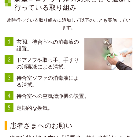
行っている取り組み
常時行っている取り組みに追加して以下のことも実施してい
ます。
1
玄関、待合室への消毒液の
設置。
2
ドアノブや取っ手、手すり
の消毒液による清拭。
3
待合室ソファの消毒液によ
る清拭。
4
待合室への空気清浄機の設置。
5
定期的な換気。
患者さまへのお願い