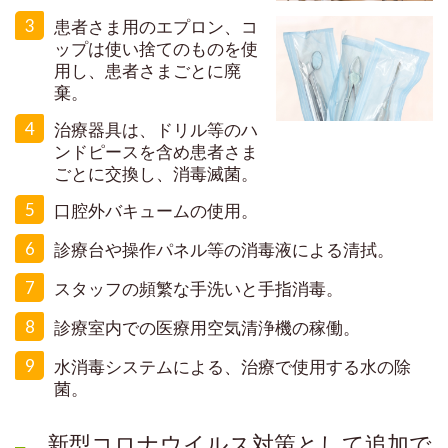
3
患者さま用のエプロン、コ
ップは使い捨てのものを使
用し、患者さまごとに廃
棄。
4
治療器具は、ドリル等のハ
ンドピースを含め患者さま
ごとに交換し、消毒滅菌。
5
口腔外バキュームの使用。
6
診療台や操作パネル等の消毒液による清拭。
7
スタッフの頻繁な手洗いと手指消毒。
8
診療室内での医療用空気清浄機の稼働。
9
水消毒システムによる、治療で使用する水の除
菌。
新型コロナウイルス対策として追加で